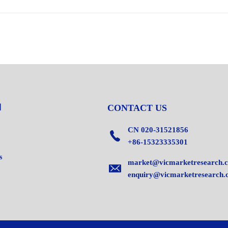
CONTACT US
CN 020-31521856
+86-15323335301
s
market@vicmarketresearch.
enquiry@vicmarketresearch.