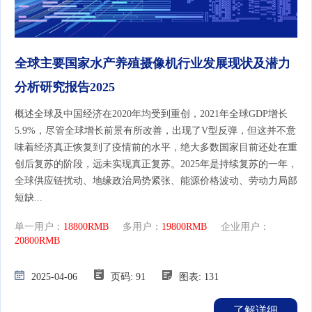
全球主要国家水产养殖摄像机行业发展现状及潜力
分析研究报告2025
概述全球及中国经济在2020年均受到重创，2021年全球GDP增长
5.9%，尽管全球增长前景有所改善，出现了V型反弹，但这并不意
味着经济真正恢复到了疫情前的水平，绝大多数国家目前还处在重
创后复苏的阶段，远未实现真正复苏。2025年是持续复苏的一年，
全球供应链扰动、地缘政治局势紧张、能源价格波动、劳动力局部
短缺...
单一用户：
18800RMB
多用户：
19800RMB
企业用户：
20800RMB
2025-04-06
页码: 91
图表: 131
了解详细