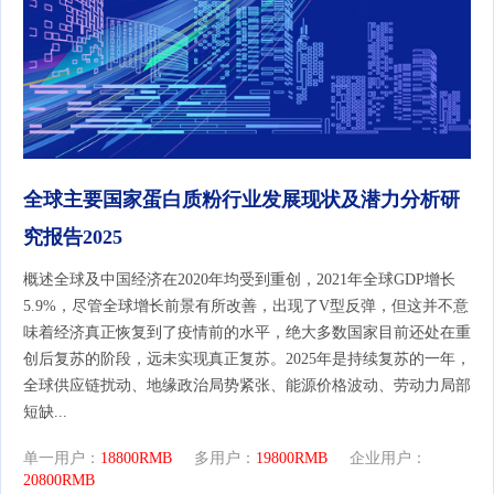
全球主要国家蛋白质粉行业发展现状及潜力分析研
究报告2025
概述全球及中国经济在2020年均受到重创，2021年全球GDP增长
5.9%，尽管全球增长前景有所改善，出现了V型反弹，但这并不意
味着经济真正恢复到了疫情前的水平，绝大多数国家目前还处在重
创后复苏的阶段，远未实现真正复苏。2025年是持续复苏的一年，
全球供应链扰动、地缘政治局势紧张、能源价格波动、劳动力局部
短缺...
单一用户：
18800RMB
多用户：
19800RMB
企业用户：
20800RMB