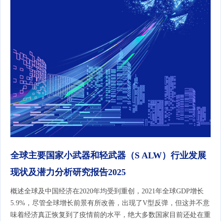
全球主要国家小武器和轻武器（S ALW）行业发展
现状及潜力分析研究报告2025
概述全球及中国经济在2020年均受到重创，2021年全球GDP增长
5.9%，尽管全球增长前景有所改善，出现了V型反弹，但这并不意
味着经济真正恢复到了疫情前的水平，绝大多数国家目前还处在重