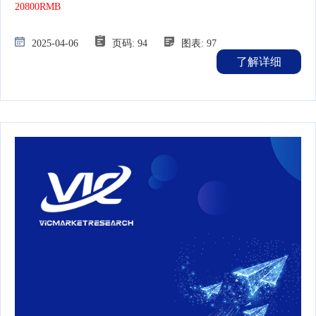
20800RMB
2025-04-06
页码: 94
图表: 97
了解详细