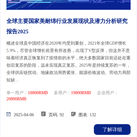
全球主要国家美耐绵行业发展现状及潜力分析研究
报告2025
概述全球及中国经济在2020年均受到重创，2021年全球GDP增长
5.9%，尽管全球增长前景有所改善，出现了V型反弹，但这并不意
味着经济真正恢复到了疫情前的水平，绝大多数国家目前还处在重
创后复苏的阶段，远未实现真正复苏。2025年是持续复苏的一年，
全球供应链扰动、地缘政治局势紧张、能源价格波动、劳动力局部
短缺...
单一用户：
18800RMB
多用户：
19800RMB
企业用户：
20800RMB
2025-04-06
页码: 92
图表: 132
了解详细