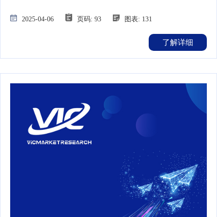
2025-04-06
页码: 93
图表: 131
了解详细