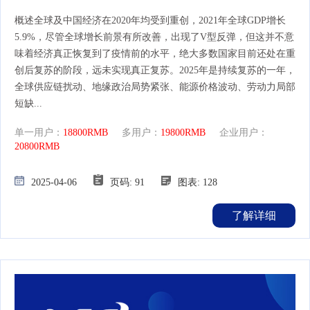
概述全球及中国经济在2020年均受到重创，2021年全球GDP增长
5.9%，尽管全球增长前景有所改善，出现了V型反弹，但这并不意
味着经济真正恢复到了疫情前的水平，绝大多数国家目前还处在重
创后复苏的阶段，远未实现真正复苏。2025年是持续复苏的一年，
全球供应链扰动、地缘政治局势紧张、能源价格波动、劳动力局部
短缺...
单一用户：
18800RMB
多用户：
19800RMB
企业用户：
20800RMB
2025-04-06
页码: 91
图表: 128
了解详细