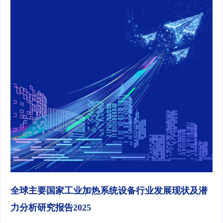
全球主要国家工业加热系统设备行业发展现状及潜
力分析研究报告2025