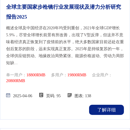
全球主要国家步枪镜行业发展现状及潜力分析研究
报告2025
概述全球及中国经济在2020年均受到重创，2021年全球GDP增长
5.9%，尽管全球增长前景有所改善，出现了V型反弹，但这并不意
味着经济真正恢复到了疫情前的水平，绝大多数国家目前还处在重
创后复苏的阶段，远未实现真正复苏。2025年是持续复苏的一年，
全球供应链扰动、地缘政治局势紧张、能源价格波动、劳动力局部
短缺...
单一用户：
18800RMB
多用户：
19800RMB
企业用户：
20800RMB
2025-04-06
页码: 95
图表: 138
了解详细