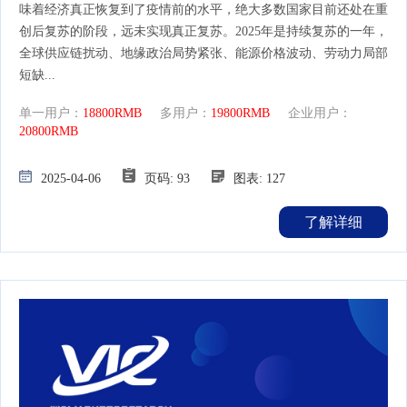
味着经济真正恢复到了疫情前的水平，绝大多数国家目前还处在重
创后复苏的阶段，远未实现真正复苏。2025年是持续复苏的一年，
全球供应链扰动、地缘政治局势紧张、能源价格波动、劳动力局部
短缺...
单一用户：
18800RMB
多用户：
19800RMB
企业用户：
20800RMB
2025-04-06
页码: 93
图表: 127
了解详细