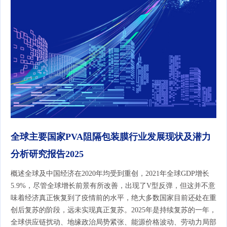
全球主要国家PVA阻隔包装膜行业发展现状及潜力
分析研究报告2025
概述全球及中国经济在2020年均受到重创，2021年全球GDP增长
5.9%，尽管全球增长前景有所改善，出现了V型反弹，但这并不意
味着经济真正恢复到了疫情前的水平，绝大多数国家目前还处在重
创后复苏的阶段，远未实现真正复苏。2025年是持续复苏的一年，
全球供应链扰动、地缘政治局势紧张、能源价格波动、劳动力局部