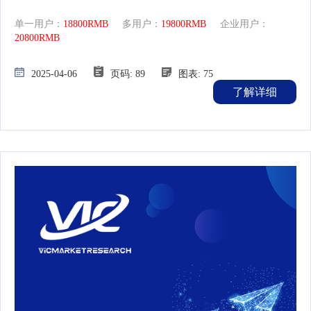
单一用户：
18800RMB
多用户：
19800RMB
企业用户：
20800RMB
2025-04-06
页码: 89
图表: 75
了解详细