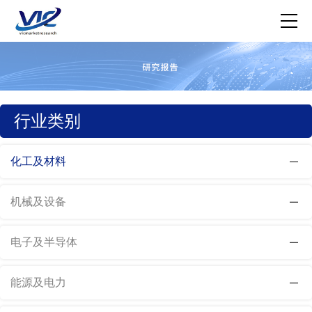
行业类别
化工及材料
机械及设备
电子及半导体
能源及电力