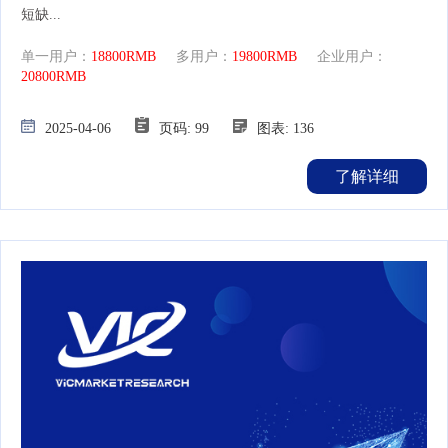
短缺...
单一用户：
18800RMB
多用户：
19800RMB
企业用户：
20800RMB
2025-04-06
页码: 99
图表: 136
了解详细