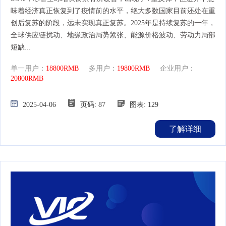
味着经济真正恢复到了疫情前的水平，绝大多数国家目前还处在重
创后复苏的阶段，远未实现真正复苏。2025年是持续复苏的一年，
全球供应链扰动、地缘政治局势紧张、能源价格波动、劳动力局部
短缺...
单一用户：
18800RMB
多用户：
19800RMB
企业用户：
20800RMB
2025-04-06
页码: 87
图表: 129
了解详细