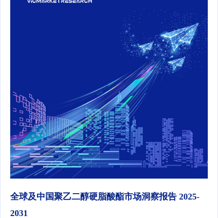
全球及中国聚乙二醇硬脂酸酯市场洞察报告 2025-
2031