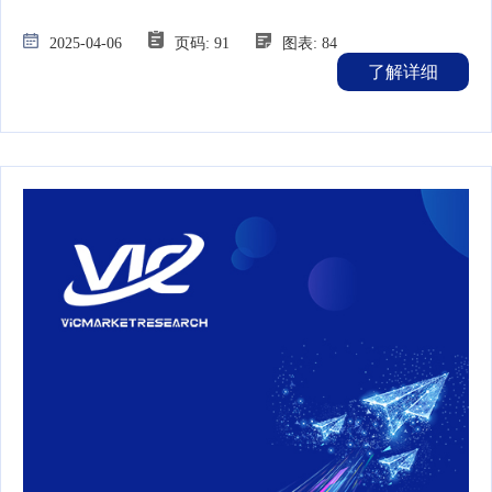
2025-04-06
页码: 91
图表: 84
了解详细