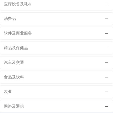
医疗设备及耗材
消费品
软件及商业服务
药品及保健品
汽车及交通
食品及饮料
农业
网络及通信