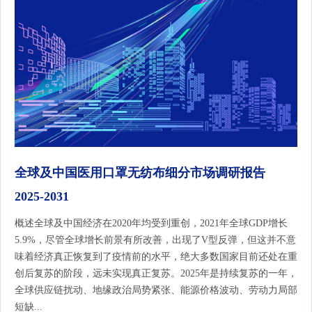
全球及中国医用口罩无纺布细分市场调研报告
2025-2031
概述全球及中国经济在2020年均受到重创，2021年全球GDP增长
5.9%，尽管全球增长前景有所改善，出现了V型反弹，但这并不意
味着经济真正恢复到了疫情前的水平，绝大多数国家目前还处在重
创后复苏的阶段，远未实现真正复苏。2025年是持续复苏的一年，
全球供应链扰动、地缘政治局势紧张、能源价格波动、劳动力局部
短缺...