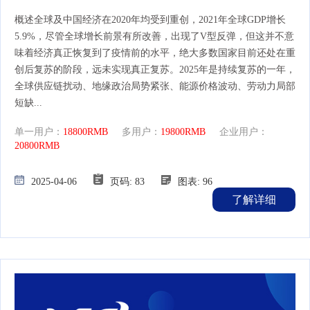
概述全球及中国经济在2020年均受到重创，2021年全球GDP增长
5.9%，尽管全球增长前景有所改善，出现了V型反弹，但这并不意
味着经济真正恢复到了疫情前的水平，绝大多数国家目前还处在重
创后复苏的阶段，远未实现真正复苏。2025年是持续复苏的一年，
全球供应链扰动、地缘政治局势紧张、能源价格波动、劳动力局部
短缺...
单一用户：
18800RMB
多用户：
19800RMB
企业用户：
20800RMB
2025-04-06
页码: 83
图表: 96
了解详细