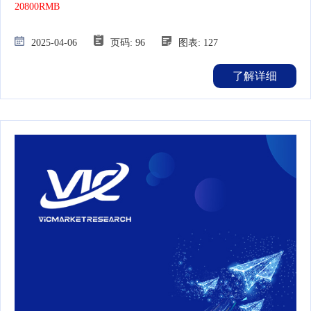
20800RMB
2025-04-06
页码: 96
图表: 127
了解详细